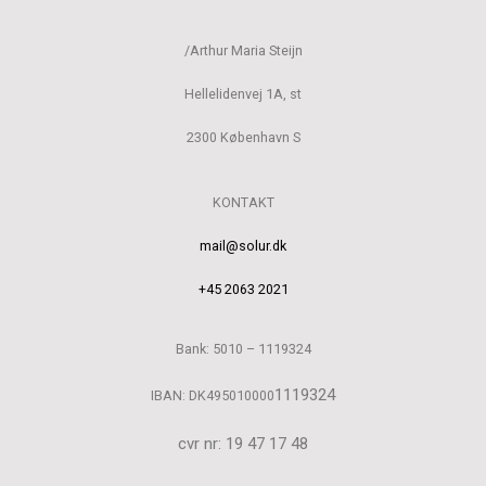
/Arthur Maria Steijn
Hellelidenvej 1A, st
2300 København S
KONTAKT
mail@solur.dk
+45 2063 2021
Bank: 5010 – 1119324
1119324
IBAN: DK495010000
cvr nr: 19 47 17 48